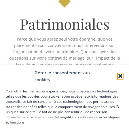
Patrimoniales
Parce que vous gérez seul votre épargne, que vos
placements vous conviennent, nous intervenons sur
l’organisation de votre patrimoine. Que vous ayez des
questions sur votre contrat de mariage, sur l’impact de la
fiscalité en cas de succession, que vous souhaitiez
protéger votre famille, nous vous aiderons à faire en
Gérer le consentement aux
sorte que votre patrimoine continue de servir les
cookies
objectifs que vous avez définis.
Pour offrir les meilleures expériences, nous utilisons des technologies
telles que les cookies pour stocker et/ou accéder aux informations des
appareils. Le fait de consentir à ces technologies nous permettra de
traiter des données telles que le comportement de navigation ou les ID
uniques sur ce site. Le fait de ne pas consentir ou de retirer son
consentement peut avoir un effet négatif sur certaines caractéristiques
Investissement
et fonctions.